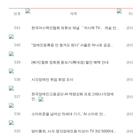
번호
제목
작
541
한국저시력인협회 유튜브 채널 「저시력 TV」 개설 안...
관
540
“장애인등록증 안 챙겨도 된다” 서울온 하나로 공공...
관
539
[복지] 협회 정회원 돋보기(확대경) 할인 혜택 안내
관
538
시각장애인 취업 희망 조사
관
한국장애인고용공단-AI 역량강화 프로그래(시각장애
537
관
인...
536
스마트폰을 넘어선 차세대 기기, ´AI 스마트 안...
관
535
방미통위, 시각·청각장애인용 티브이 TV 3만 5000대...
관