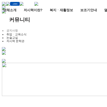
단체소개
저시력이란?
복지ㆍ재활정보
보조기안내
커뮤니티
공지사항
취업ㆍ교육소식
논술교실
저시력 문학관