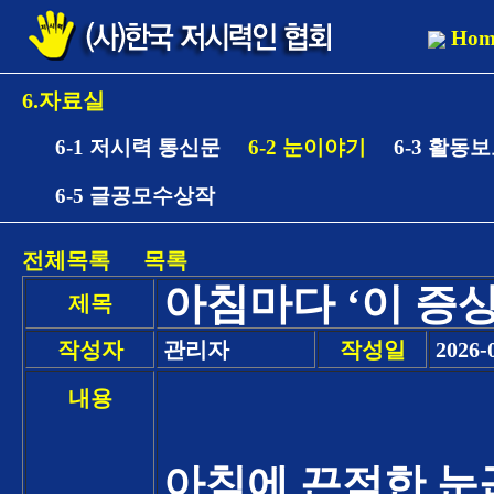
Hom
6.자료실
6-1 저시력 통신문
6-2 눈이야기
6-3 활동
6-5 글공모수상작
전체목록
목록
아침마다 ‘이 증
제목
작성자
관리자
작성일
2026-
내용
아침에 끈적한 눈