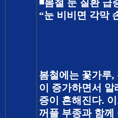
◾
봄철 눈 질환 급
“
눈 비비면 각막 
봄철에는 꽃가루
,
이 증가하면서 알
증이 흔해진다
.
이
꺼풀 부종과 함께