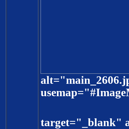
alt="main_2606.j
usemap="#Imag
target="_blank