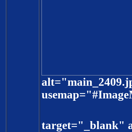
alt="main_2409.j
usemap="#Imag
target="_blank