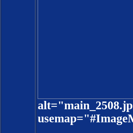
alt="main_2508.j
usemap="#Image