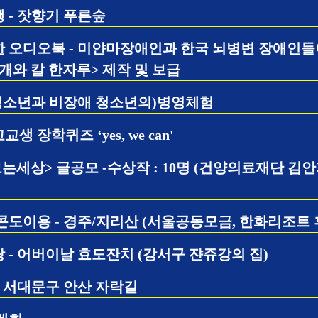
 - 잣향기 푸른숲
 오디오북 - 미얀마장애인과 한국 뇌병변 장애인들
 개와 칼 한자루> 제작 및 보급
애청소년과 비장애 청소년의)병영체험
장학퀴즈 ‘yes, we can'
보는세상> 글공모 -수상작 : 10명 (건양의료재단 김안
콘도이용 - 경주/지리산 (서울공동모금, 한화리조트 
- 어버이날 효도잔치 (강서구 쟌쥬강의 집)
 서대문구 안산 자락길