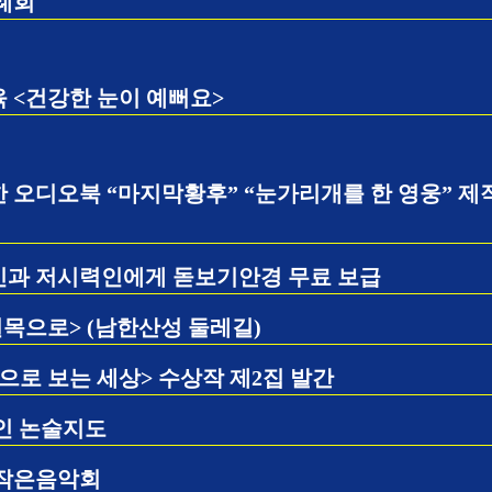
례회
 <건강한 눈이 예뻐요>
오디오북 “마지막황후” “눈가리개를 한 영웅” 제
과 저시력인에게 돋보기안경 무료 보급
목으로> (남한산성 둘레길)
음으로 보는 세상> 수상작 제2집 발간
인 논술지도
 작은음악회