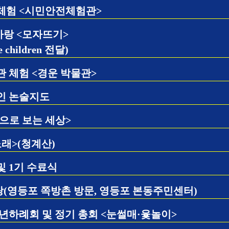
체험 <시민안전체험관>
랑 <모자뜨기>
 children 전달)
 체험 <경운 박물관>
인 논술지도
음으로 보는 세상>
래>(청계산)
 1기 수료식
(영등포 쪽방촌 방문, 영등포 본동주민센터)
신년하례회 및 정기 총회 <눈썰매·윷놀이>