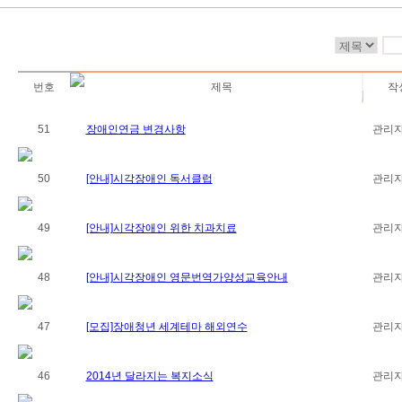
번호
제목
작
51
장애인연금 변경사항
관리
50
[안내]시각장애인 독서클럽
관리
49
[안내]시각장애인 위한 치과치료
관리
48
[안내]시각장애인 영문번역가양성교육안내
관리
47
[모집]장애청년 세계테마 해외연수
관리
46
2014년 달라지는 복지소식
관리