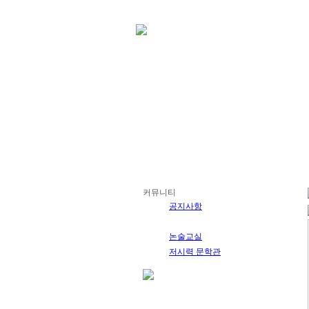
커뮤니티
공지사항
취업ㆍ교육소식
논술교실
저시력 문학관