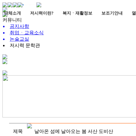
단체소개
저시력이란?
복지ㆍ재활정보
보조기안내
열
커뮤니티
공지사항
취업ㆍ교육소식
논술교실
저시력 문학관
제목
날아온 섬에 날아오는 봄 서산 도비산