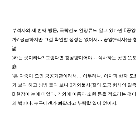
부석사의 세 번째 방문
,
극락전도 안양류도 알고 있다만
󰡒
공양
까
?
궁금하지만 그걸 확인할 정성은 없어서
…
공양
(=
식사
)
을 
請
)
하는 곳이라나
?
그렇다면 청공양이어야
…
식사하는 곳인 뜻도
廳
)
은 다중이 모인 공공기관이라서
…
아무러나
,
어차피 한자 모
가 보다 하고 빙빙 돌다 보니
󰡐
기와불사
(
절의 모금 형식의 일
󰡑
현장이 눈에 띠었다
.
기와에 이름과 소원 등을 적으라는 것이
의 법이다
.
누구에겐가 봐달라고 부탁할 일이 없어서
.