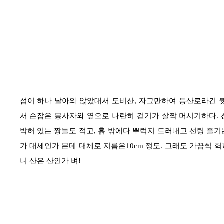
섬이 하나 날아와 앉았대서 도비산
,
자그만하여 등산로라긴 
서 손잡은 봉사자와 옆으로 나란히 걷기가 살짝 머시기하다
.
박혀 있는 짱돌도 적고
,
흙 밖에다 뿌럭지 드러내고 선팅 즐기
가 대세인가 본데 대체로 지름은
10cm
정도
.
그래도 가끔씩 헉
니 산은 산인가 벼
!