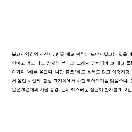
불교산악회의 시산제
,
빙긋 애교 넘치는 도야지말고는 있을 게
연이고 너도 나도 잠재적 붇다고
,
그래서 땅바닥에 코 대고 물
아가며
3
배를 올렸다
.
나만 홀로
3
배도 음복도 않고 이것저것 
서 올린 시산제
,
정상 표지석에서 사진 찍어두기를 잊을쏘냐
.
을은
70
년대의 시골 풍경
,
논과 예스러운 집들이 한가롭게 보