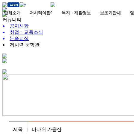
단체소개
저시력이란?
복지ㆍ재활정보
보조기안내
열
커뮤니티
공지사항
취업ㆍ교육소식
논술교실
저시력 문학관
제목
바다위 가을산