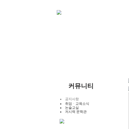
커뮤니티
공지사항
취업ㆍ교육소식
논술교실
저시력 문학관