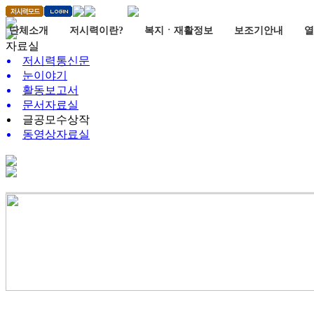
단체소개
저시력이란?
복지ㆍ재활정보
보조기안내
열
자료실
저시력통신문
눈이야기
활동보고서
문서자료실
글공모수상작
동영상자료실