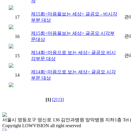
작
제15회<마음을보는 세상> 글공모 - 비시각
관
17
부분 대상
제15회<마음을보는 세상> 글공모 시각부
관
16
문대상
제14회<마음으로 보는 세상> 글공모 비시
관
15
각부문 대상
제14회<마음으로 보는 세상> 글공모 시각
14
부문 대상
[1]
[2]
[3]
서울시 영등포구 영신로 136 김안과병원 망막병원 지하1층 Tel (02)2677-
Copyright LOWVISION all right reserved