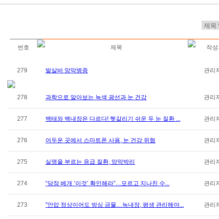
번호
제목
작성
279
발살바 망막병증
관리
278
과학으로 알아보는 녹색 광선과 눈 건강
관리
277
백태와 백내장은 다르다! 헷갈리기 쉬운 두 눈 질환 ...
관리
276
어두운 곳에서 스마트폰 사용, 눈 건강 위협
관리
275
실명을 부르는 응급 질환, 망막박리
관리
274
“당장 베개 ‘이것’ 확인해라”…모르고 지나친 수...
관리
273
"안압 정상이어도 방심 금물…녹내장, 평생 관리해야...
관리