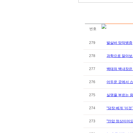
번호
279
발살바 망막병증
278
과학으로 알아보는
277
백태와 백내장은 다
276
어두운 곳에서 스
275
실명을 부르는 응
274
“당장 베개 ‘이것
273
"안압 정상이어도