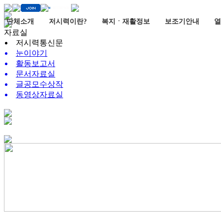
단체소개
저시력이란?
복지ㆍ재활정보
보조기안내
열
자료실
저시력통신문
눈이야기
활동보고서
문서자료실
글공모수상작
동영상자료실