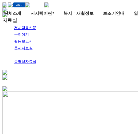
단체소개
저시력이란?
복지ㆍ재활정보
보조기안내
열
자료실
저시력통신문
눈이야기
활동보고서
문서자료실
글공모수상작
동영상자료실